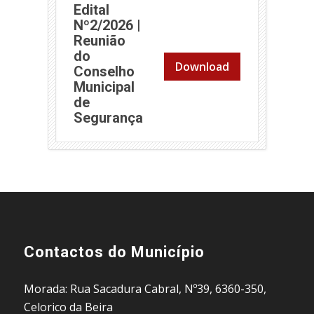
Edital
Nº2/2026 |
Reunião
do
Download
Conselho
Municipal
de
(abre em nova janela)
Segurança
Contactos do Município
Morada: Rua Sacadura Cabral, Nº39, 6360-350,
Celorico da Beira