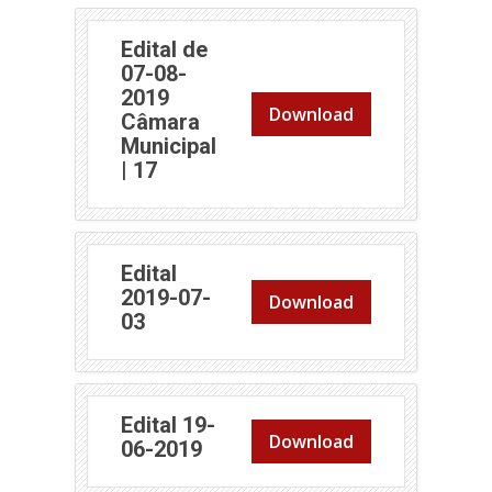
Edital de
07-08-
2019
Download
Câmara
Municipal
(abre em nova janela)
| 17
Edital
2019-07-
Download
(abre em nova janela)
03
Edital 19-
Download
(abre em nova janela)
06-2019