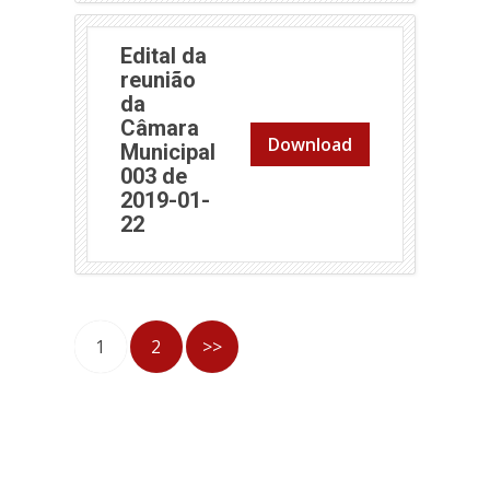
Edital da
reunião
da
Câmara
Download
Municipal
003 de
2019-01-
(abre em nova janela)
22
1
2
>>