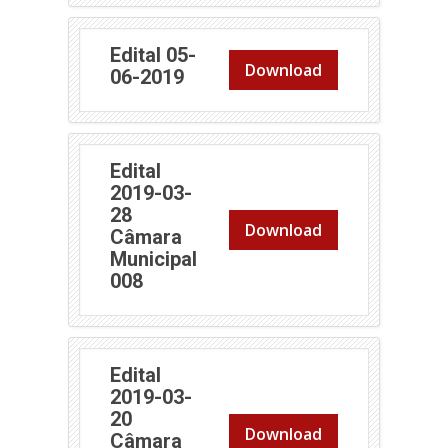
Edital 05-
Download
(abre em nova janela)
06-2019
Edital
2019-03-
28
Download
Câmara
Municipal
(abre em nova janela)
008
Edital
2019-03-
20
Download
Câmara