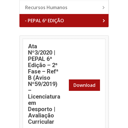
Recursos Humanos
- PEPAL 6ª EDIÇÃO
Ata
Nº3/2020 |
PEPAL 6ª
Edição – 2ª
Fase – Refª
B (Aviso
Nº59/2019)
Download
–
Licenciatura
em
Desporto |
Avaliação
(abre em nova janela)
Curricular