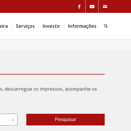
Link to Facebook
Link to Youtube
Link to Mail
eira
Serviços
Investir
Informações
Pesquisa
tas, descarregue os impressos, acompanhe os
Pesquisar