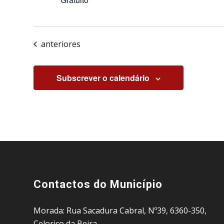
Eventos
anteriores
Subscrever o calendário
Contactos do Município
Morada: Rua Sacadura Cabral, Nº39, 6360-350,
Celorico da Beira