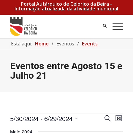
Portal Autárquico de Celorico da Beira -
Informação atualizada da atividade municipal
Está aqui:
Home
/
Eventos
/
Events
Eventos entre Agosto 15 e
Julho 21
Eventos
Navegaçã
Nave
5/30/2024
 - 
6/29/2024
Pesquisar
Lista
de
de
Selecione
pesquisa
visua
Maio 2024