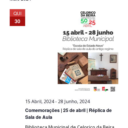
a
e
de
data.
visualiza
Even
QUI
de
30
Eventos
15 Abril, 2024
-
28 Junho, 2024
Comemorações | 25 de abril | Réplica de
Sala de Aula
Biblioteca Municipal de Celorico da Beira