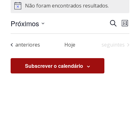
Não foram encontrados resultados.
Aviso
Navegaçã
Nave
Próximos
Pesquisar
Lista
de
de
Selecione
visua
pesquisa
a
de
e
Eventos
Eventos
anteriores
Hoje
seguintes
data.
Even
visualiza
de
Subscrever o calendário
Eventos