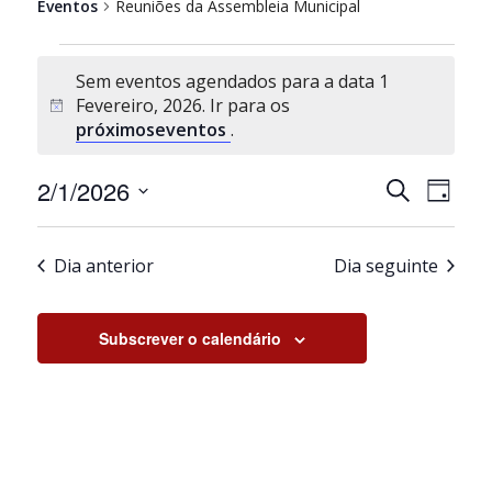
Eventos
Reuniões da Assembleia Municipal
Eventos
for
Sem eventos agendados para a data 1
1
Fevereiro, 2026. Ir para os
Aviso
Fevereiro,
próximoseventos
.
2026
Navegaçã
Nave
2/1/2026
Pesquisar
Dia
de
de
Selecione
pesquisa
visua
a
e
de
Dia anterior
Dia seguinte
data.
visualiza
Even
de
Eventos
Subscrever o calendário