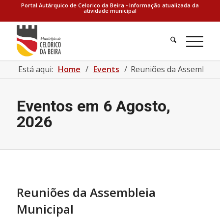
Portal Autárquico de Celorico da Beira - Informação atualizada da
atividade municipal
Está aqui:
Home
/
Events
/
Reuniões da Assembleia
Eventos em 6 Agosto,
2026
Reuniões da Assembleia
Municipal