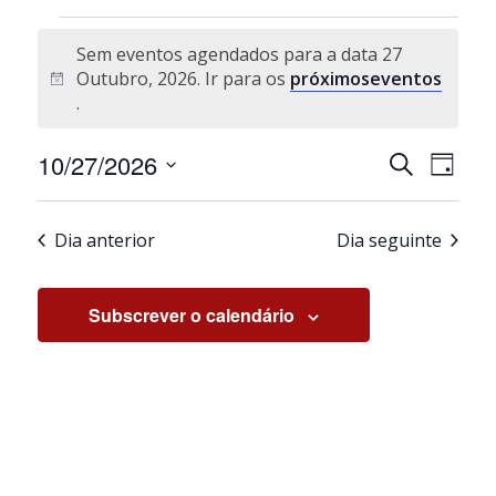
Eventos for 27 Outubro, 2026
Sem eventos agendados para a data 27
Outubro, 2026. Ir para os
próximoseventos
Aviso
.
Navegaçã
Nave
10/27/2026
Pesquisar
Dia
de
de
Selecione
visua
pesquisa
a
de
e
Dia anterior
Dia seguinte
data.
Even
visualiza
de
Subscrever o calendário
Eventos