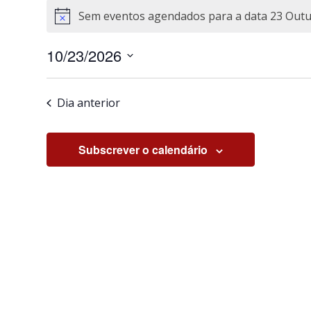
Sem eventos agendados para a data 23 Outub
Aviso
10/23/2026
Selecione
a
Dia anterior
data.
Subscrever o calendário