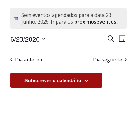
Eventos for 23 Junho, 2026
Sem eventos agendados para a data 23
Aviso
Junho, 2026. Ir para os
próximoseventos
.
Navegaçã
Nave
6/23/2026
Pesquisar
Dia
de
de
Selecione
visua
pesquisa
a
de
e
Dia anterior
Dia seguinte
data.
Even
visualiza
de
Subscrever o calendário
Eventos