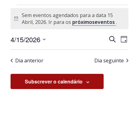
Eventos for 15 Abril, 2026
Sem eventos agendados para a data 15
Aviso
Abril, 2026. Ir para os
próximoseventos
.
Navegaçã
Nave
4/15/2026
Pesquisar
Dia
de
de
Selecione
visua
pesquisa
a
de
e
Dia anterior
Dia seguinte
data.
Even
visualiza
de
Subscrever o calendário
Eventos