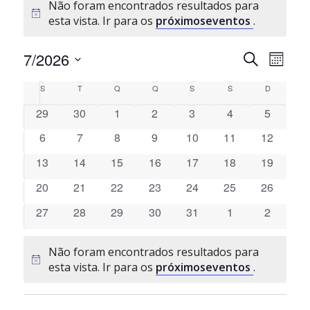
Não foram encontrados resultados para
Aviso
esta vista. Ir para os
próximoseventos
.
Navegaçã
Nave
7/2026
Pesquisar
Mês
de
de
Selecione
pesquisa
visua
Calendário
S
Segunda-feira
T
Terça-feira
Q
Quarta-feira
Q
Quinta-feira
S
Sexta-feira
S
Sábado
D
Domingo
a
e
de
de
0
0
0
0
0
0
0
29
30
1
2
3
4
5
data.
visualiza
Even
Eventos
eventos
eventos
eventos
eventos
eventos
eventos
eventos
de
0
0
0
0
0
0
0
6
7
8
9
10
11
12
Eventos
eventos
eventos
eventos
eventos
eventos
eventos
eventos
0
0
0
0
0
0
0
13
14
15
16
17
18
19
eventos
eventos
eventos
eventos
eventos
eventos
eventos
0
0
0
0
0
0
0
20
21
22
23
24
25
26
eventos
eventos
eventos
eventos
eventos
eventos
eventos
0
0
0
0
0
0
0
27
28
29
30
31
1
2
eventos
eventos
eventos
eventos
eventos
eventos
eventos
Não foram encontrados resultados para
Aviso
esta vista. Ir para os
próximoseventos
.