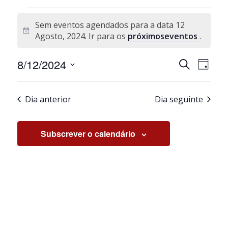
Eventos for 12 Agosto, 2024
Sem eventos agendados para a data 12
Aviso
Agosto, 2024. Ir para os
próximoseventos
.
Navegaçã
Nave
8/12/2024
Pesquisar
Dia
de
de
Selecione
visua
pesquisa
a
de
e
Dia anterior
Dia seguinte
data.
Even
visualiza
de
Subscrever o calendário
Eventos