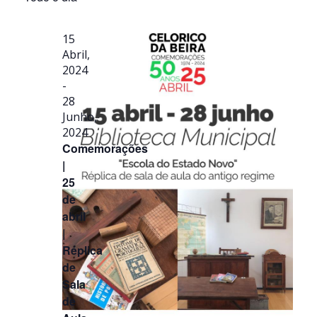
a
de
e
data.
Even
visualiza
15
de
Abril,
Eventos
2024
-
28
Junho,
2024
Comemorações
|
25
de
abril
|
Réplica
de
Sala
de