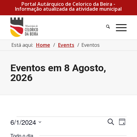
Portal Autárquico de Celorico da Beira -
Informação atualizada da atividade municipal
Pesquisa
Men
Está aqui:
Home
/
Events
/
Eventos
Eventos em 8 Agosto,
2026
Eventos for 1 Junho, 2024
Navegaçã
Nave
6/1/2024
Pesquisar
Dia
de
de
Selecione
visua
pesquisa
Todo o dia