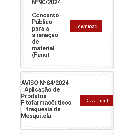
Nº90/2024
|
Concurso
Público
Download
para a
alienação
de
material
(abre em nova janela)
(Feno)
AVISO Nº84/2024
| Aplicação de
Produtos
Download
Fitofarmacêuticos
– freguesia da
(abre em nova janela)
Mesquitela