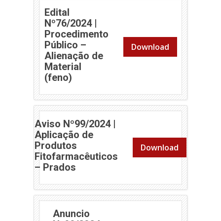
Edital
Nº76/2024 |
Procedimento
Público –
Download
Alienação de
Material
(abre em nova janela)
(feno)
Aviso Nº99/2024 |
Aplicação de
Produtos
Download
Fitofarmacêuticos
(abre em nova janela)
– Prados
Anuncio