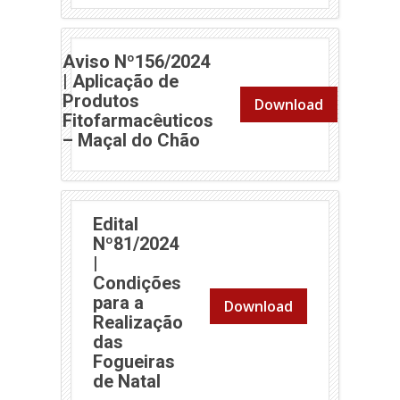
Aviso Nº156/2024
| Aplicação de
Produtos
Download
Fitofarmacêuticos
(abre em nova janela)
– Maçal do Chão
Edital
Nº81/2024
|
Condições
para a
Download
Realização
das
Fogueiras
(abre em nova janela)
de Natal