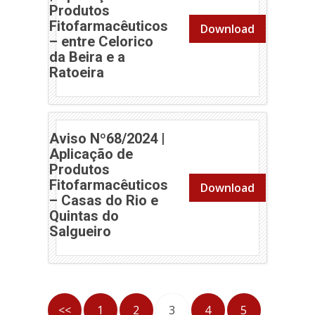
Produtos
Fitofarmacêuticos
Download
– entre Celorico
da Beira e a
(abre em nova janela)
Ratoeira
Aviso Nº68/2024 |
Aplicação de
Produtos
Fitofarmacêuticos
Download
– Casas do Rio e
Quintas do
(abre em nova janela)
Salgueiro
<<
1
2
3
4
5