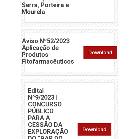
Serra, Porteira e
(abre em nova janela)
Mourela
Aviso Nº52/2023 |
Aplicação de
Download
Produtos
(abre em nova janela)
Fitofarmacêuticos
Edital
Nº9/2023 |
CONCURSO
PÚBLICO
PARA A
CESSÃO DA
Download
EXPLORAÇÃO
DO “BAR DO