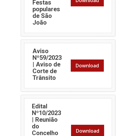
Download
Festas
populares
de São
(abre em nova janela)
João
Aviso
Nº59/2023
| Aviso de
Download
Corte de
(abre em nova janela)
Trânsito
Edital
Nº10/2023
| Reunião
do
Download
Concelho