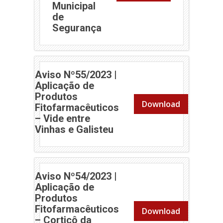
Municipal
de
(abre em nova janela)
Segurança
Aviso Nº55/2023 |
Aplicação de
Produtos
Download
Fitofarmacêuticos
– Vide entre
(abre em nova janela)
Vinhas e Galisteu
Aviso Nº54/2023 |
Aplicação de
Produtos
Fitofarmacêuticos
Download
– Cortiçô da