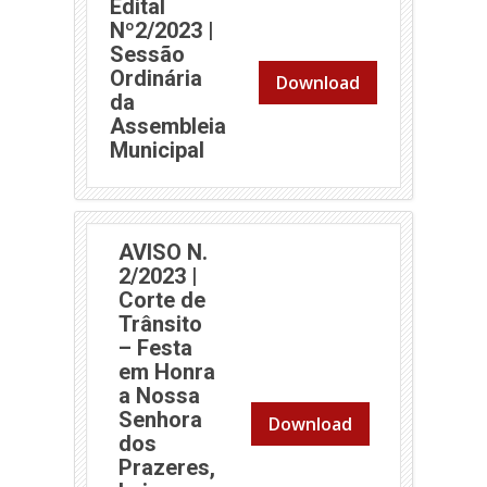
Edital
Nº2/2023 |
Sessão
Ordinária
Download
da
Assembleia
(abre em nova janela)
Municipal
AVISO N.
2/2023 |
Corte de
Trânsito
– Festa
em Honra
a Nossa
Senhora
Download
dos
Prazeres,