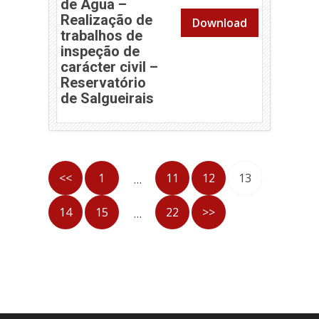
de Água –
Realização de
Download
trabalhos de
inspeção de
carácter civil –
Reservatório
(abre em nova janela)
de Salgueirais
<<
1
11
12
13
…
14
15
22
>>
…