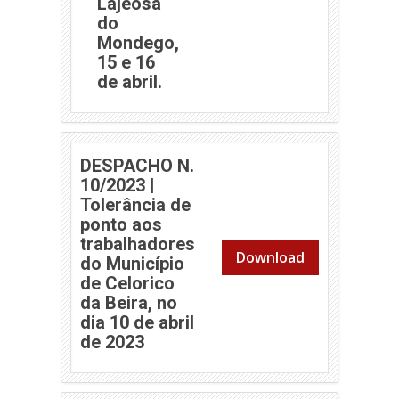
Lajeosa
do
Mondego,
15 e 16
(abre em nova janela)
de abril.
DESPACHO N.
10/2023 |
Tolerância de
ponto aos
trabalhadores
Download
do Município
de Celorico
da Beira, no
dia 10 de abril
(abre em nova janela)
de 2023