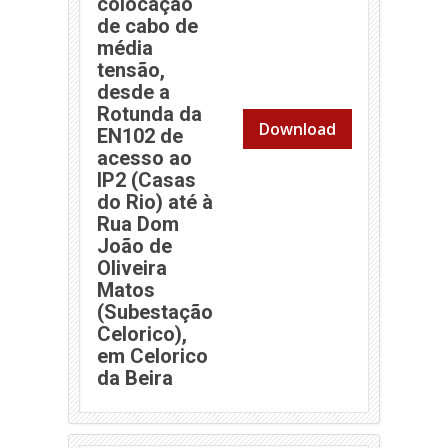
colocação
de cabo de
média
tensão,
desde a
Rotunda da
Download
EN102 de
acesso ao
IP2 (Casas
do Rio) até à
Rua Dom
João de
Oliveira
Matos
(Subestação
Celorico),
em Celorico
(abre em nova janela)
da Beira