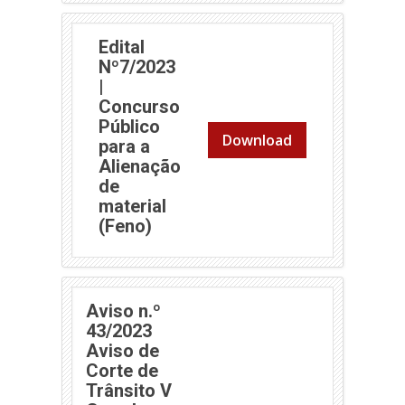
Edital
Nº7/2023
|
Concurso
Público
Download
para a
Alienação
de
material
(abre em nova janela)
(Feno)
Aviso n.º
43/2023
Aviso de
Corte de
Trânsito V