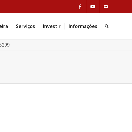
Link to Facebook
Link to Youtube
Link to Mail
eira
Serviços
Investir
Informações
Pesquisa
5299