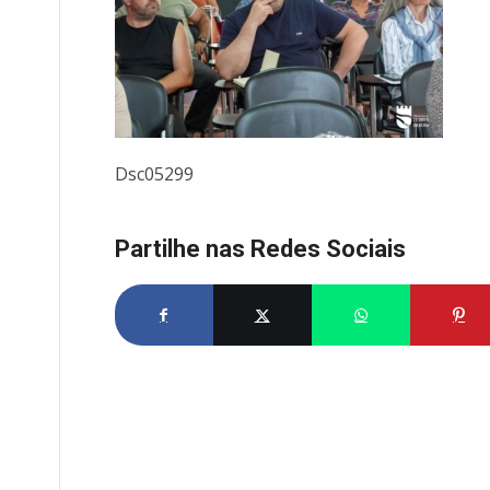
Dsc05299
Partilhe nas Redes Sociais
Partilhe no Facebook
Partilhe no X
Share on What
Par