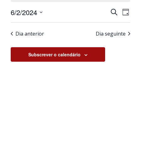
Junho,
Navegaçã
Nave
6/2/2024
Pesquisar
2024
Dia
de
de
Selecione
pesquisa
visua
a
e
de
Dia anterior
Dia seguinte
data.
visualiza
Even
de
Eventos
Subscrever o calendário