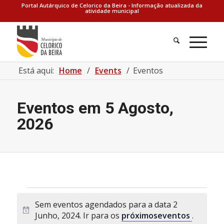
Portal Autárquico de Celorico da Beira - Informação atualizada da
atividade municipal
Está aqui:
Home
/
Events
/
Eventos
Eventos em 5 Agosto,
2026
Eventos
Sem eventos agendados para a data 2
for
Aviso
Junho, 2024. Ir para os
próximoseventos
.
2