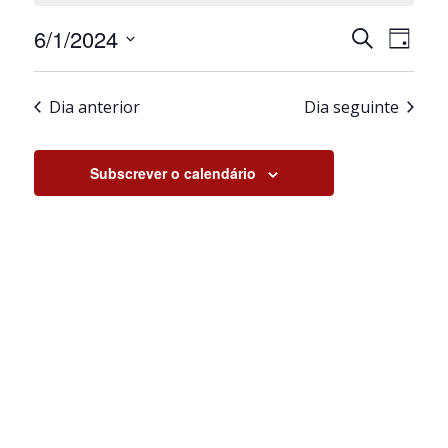
Junho,
Navegaçã
Nave
6/1/2024
Pesquisar
2024
Dia
de
de
Selecione
pesquisa
visua
a
e
de
Dia anterior
Dia seguinte
data.
visualiza
Even
de
Eventos
Subscrever o calendário