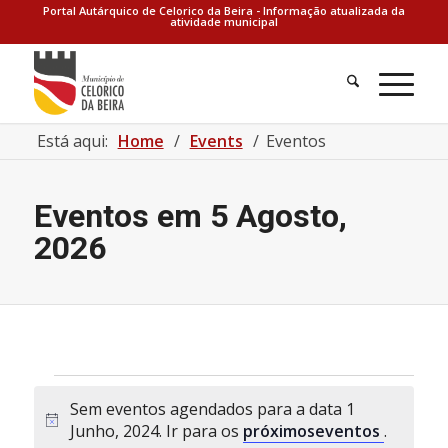
Portal Autárquico de Celorico da Beira - Informação atualizada da
atividade municipal
Está aqui:
Home
/
Events
/
Eventos
Eventos em 5 Agosto,
2026
Eventos
Sem eventos agendados para a data 1
for
Aviso
Junho, 2024. Ir para os
próximoseventos
.
1