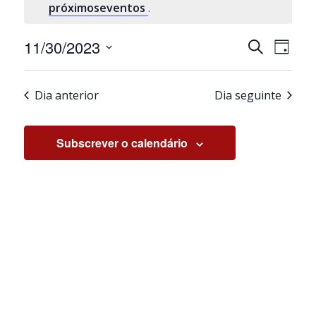
próximoseventos
.
Navegaçã
Nave
11/30/2023
Pesquisar
Dia
de
de
Selecione
visua
pesquisa
a
de
e
Dia anterior
Dia seguinte
data.
Even
visualiza
de
Subscrever o calendário
Eventos