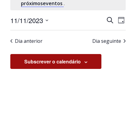
próximoseventos
.
Navegaçã
Nave
11/11/2023
Pesquisar
Dia
de
de
Selecione
visua
pesquisa
a
de
e
Dia anterior
Dia seguinte
data.
Even
visualiza
de
Subscrever o calendário
Eventos