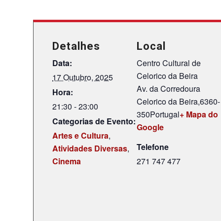
Detalhes
Local
Data:
Centro Cultural de
Celorico da Beira
17 Outubro, 2025
Av. da Corredoura
Hora:
Celorico da Beira
,
6360-
21:30 - 23:00
350
Portugal
+ Mapa do
Categorias de Evento:
Google
Artes e Cultura
,
Telefone
Atividades Diversas
,
Cinema
271 747 477