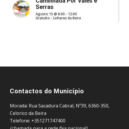
Caminhada Por Vales e
Serras
Agosto 15 @ 8:00
-
12:00
Gratuito
-
Linhares da Beira
Contactos do Município
Morada: Rua Sacadura Cabral, Nº39, 6360-350,
Celorico da Beira
Telefone: +351271747400
(chamada para a rede fixa nacional)