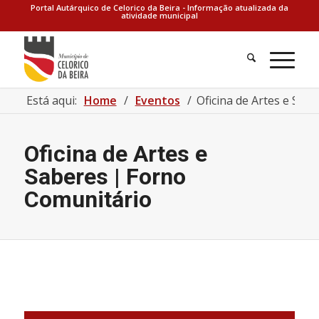
Portal Autárquico de Celorico da Beira - Informação atualizada da
atividade municipal
Está aqui:
Home
/
Eventos
/
Oficina de Artes e Sab
Oficina de Artes e
Saberes | Forno
Comunitário