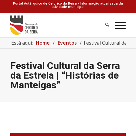
Portal Autárquico de Celorico da Beira - Informação atualizada da
atividade municipal
Está aqui:
Home
/
Eventos
/
Festival Cultural da Se
Festival Cultural da Serra
da Estrela | “Histórias de
Manteigas”