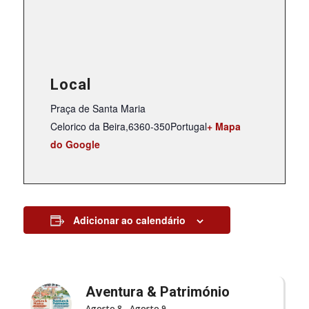
Local
Praça de Santa Maria
Celorico da Beira
,
6360-350
Portugal
+ Mapa
do Google
Adicionar ao calendário
Aventura & Património
Agosto 8
-
Agosto 9