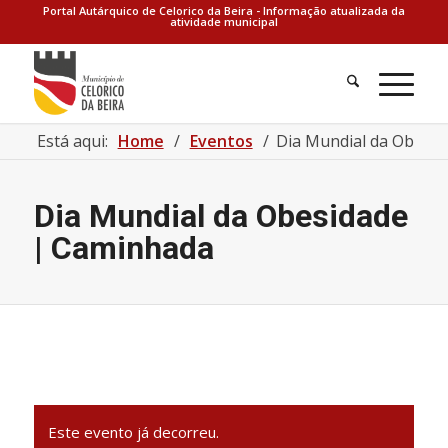
Portal Autárquico de Celorico da Beira - Informação atualizada da
atividade municipal
Está aqui:
Home
/
Eventos
/
Dia Mundial da Obesi
Dia Mundial da Obesidade
| Caminhada
Este evento já decorreu.