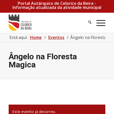
Portal Autárquico de Celorico da Beira -
Informação atualizada da atividade municipal
Pesquisa
Men
Está aqui:
Home
/
Eventos
/
Ângelo na Floresta Ma
Ângelo na Floresta
Magica
Este evento já decorreu.