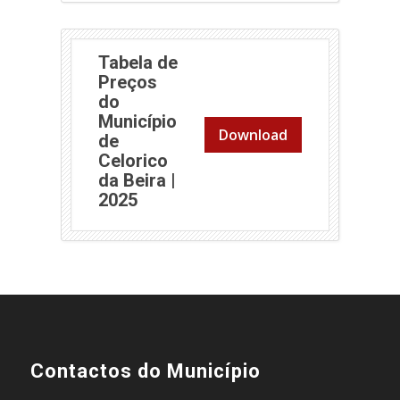
Tabela de
Preços
do
Município
Download
de
Celorico
da Beira |
(abre em nova janela)
2025
Contactos do Município