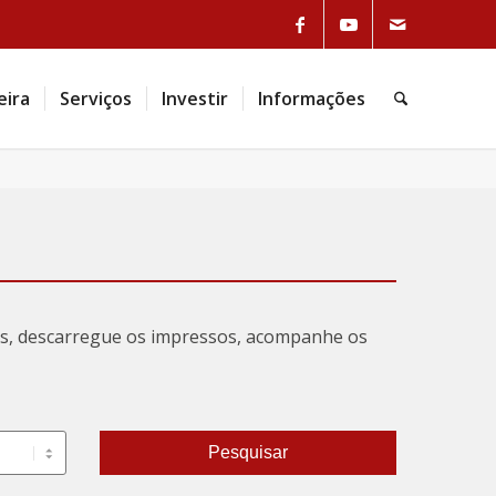
Link to Facebook
Link to Youtube
Link to Mail
eira
Serviços
Investir
Informações
Pesquisa
tas, descarregue os impressos, acompanhe os
Pesquisar