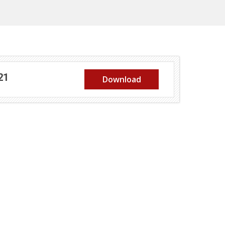
(abre em nova janela)
21
Download