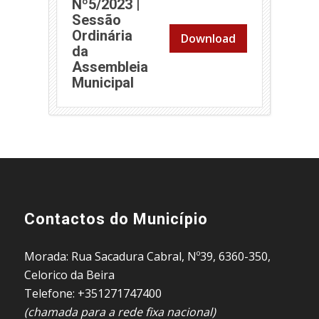
Nº5/2023 |
Sessão
Ordinária
Download
da
Assembleia
(abre em nova janela)
Municipal
Contactos do Município
Morada: Rua Sacadura Cabral, Nº39, 6360-350,
Celorico da Beira
Telefone: +351271747400
(chamada para a rede fixa nacional)