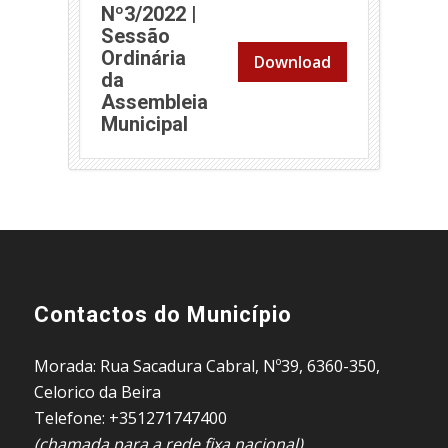
Nº3/2022 |
Sessão
Ordinária
Download
da
Assembleia
Municipal
Contactos do Município
Morada: Rua Sacadura Cabral, Nº39, 6360-350,
Celorico da Beira
Telefone: +351271747400
(chamada para a rede fixa nacional)