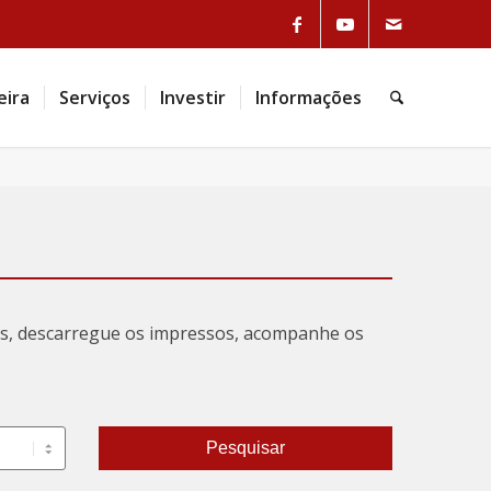
Link to Facebook
Link to Youtube
Link to Mail
eira
Serviços
Investir
Informações
Pesquisa
tas, descarregue os impressos, acompanhe os
Pesquisar