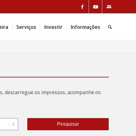
Link to Facebook
Link to Youtube
Link to Mail
eira
Serviços
Investir
Informações
Pesquisa
tas, descarregue os impressos, acompanhe os
Pesquisar