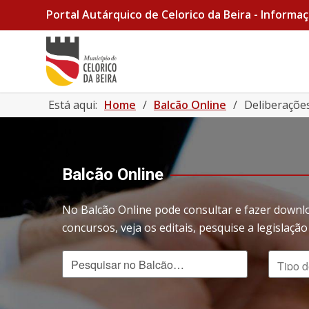
Portal Autárquico de Celorico da Beira - Informaç
Está aqui:
Home
/
Balcão Online
/
Deliberaçõe
Balcão Online
No Balcão Online pode consultar e fazer downl
concursos, veja os editais, pesquise a legislaç
Pesquisar no Balcão
Tipo de