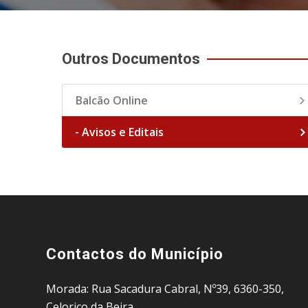
Outros Documentos
Balcão Online
- Avisos e Editais
Contactos do Município
Morada: Rua Sacadura Cabral, Nº39, 6360-350,
Celorico da Beira