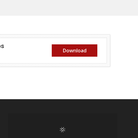
os
Download
 em nova janela)