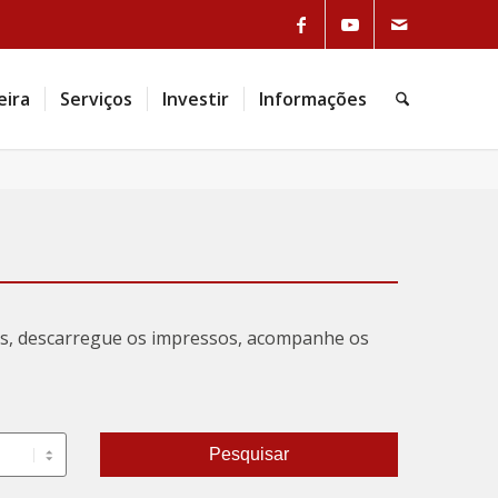
Link to Facebook
Link to Youtube
Link to Mail
eira
Serviços
Investir
Informações
Pesquisa
tas, descarregue os impressos, acompanhe os
Pesquisar