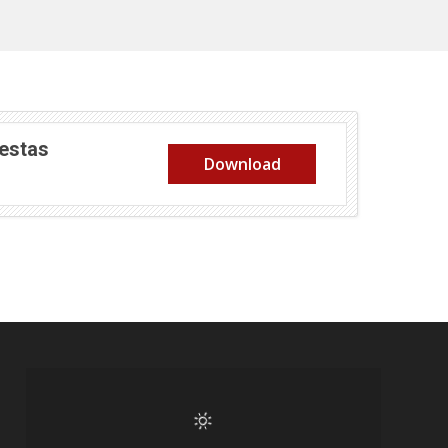
Festas
Download
nela)