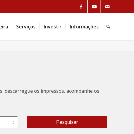
Link to Facebook
Link to Youtube
Link to Mail
eira
Serviços
Investir
Informações
Pesquisa
tas, descarregue os impressos, acompanhe os
Pesquisar