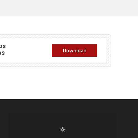
os
Download
(abre em nova janela)
os