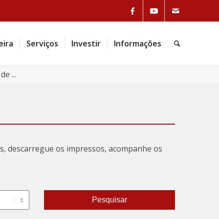
Link to Facebook
Link to Youtube
Link to Mail
eira
Serviços
Investir
Informações
Pesquisa
e ...
tas, descarregue os impressos, acompanhe os
Pesquisar