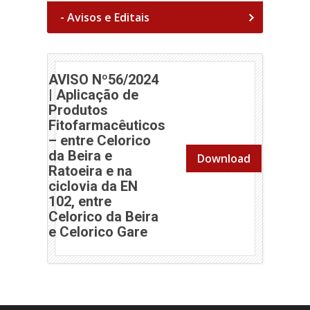
- Avisos e Editais
AVISO Nº56/2024
| Aplicação de
Produtos
Fitofarmacêuticos
– entre Celorico
da Beira e
Download
Ratoeira e na
ciclovia da EN
102, entre
Celorico da Beira
(abre em nova janela)
e Celorico Gare