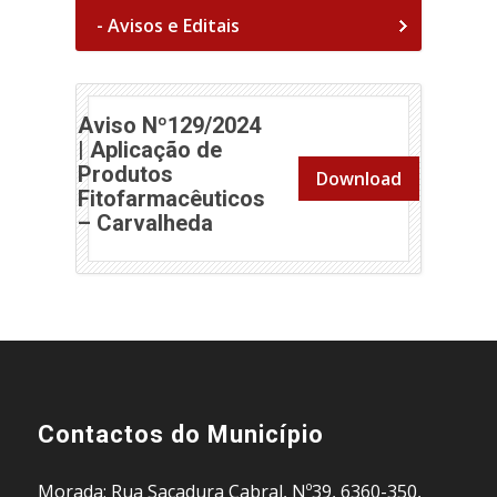
- Avisos e Editais
Aviso Nº129/2024
| Aplicação de
Produtos
Download
Fitofarmacêuticos
– Carvalheda
Contactos do Município
Morada: Rua Sacadura Cabral, Nº39, 6360-350,