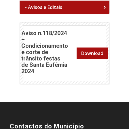
- Avisos e Editais
Aviso n.118/2024
–
Condicionamento
e corte de
Download
trânsito festas
de Santa Eufémia
(abre em nova janela)
2024
Contactos do Município