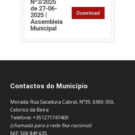
Nº3/2025
de 27-06-
Download
2025 |
Assembleia
(abre em nova janela)
Municipal
Contactos do Município
Morada: Rua Sacadura Cabral, Nº39, 6360-350,
Celorico da Beira
Telefone: +351271747400
(chamada para a rede fixa nacional)
NIF: 506 849 635