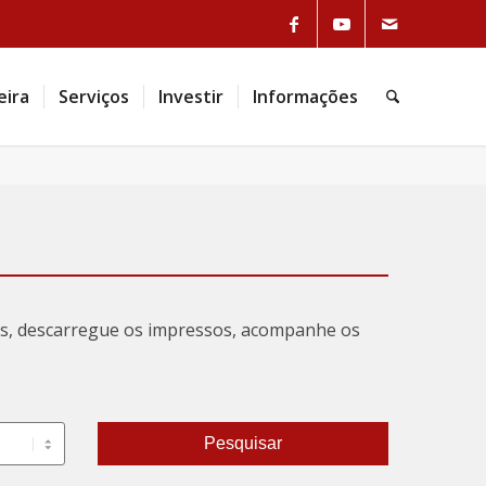
Link to Facebook
Link to Youtube
Link to Mail
eira
Serviços
Investir
Informações
Pesquisa
tas, descarregue os impressos, acompanhe os
Pesquisar