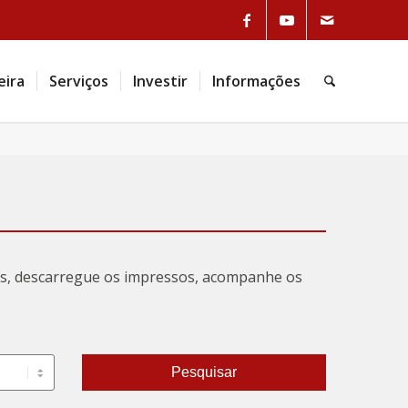
Link to Facebook
Link to Youtube
Link to Mail
eira
Serviços
Investir
Informações
Pesquisa
tas, descarregue os impressos, acompanhe os
Pesquisar