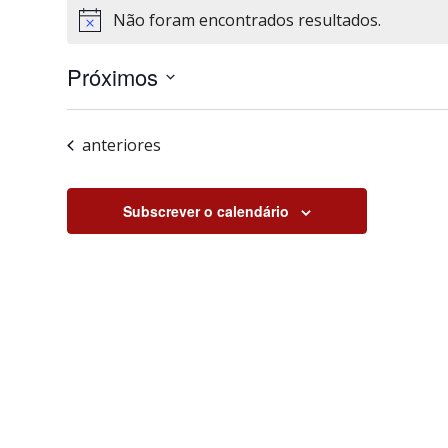
Não foram encontrados resultados.
Aviso
Próximos
Selecione
a
Eventos
anteriores
data.
Subscrever o calendário