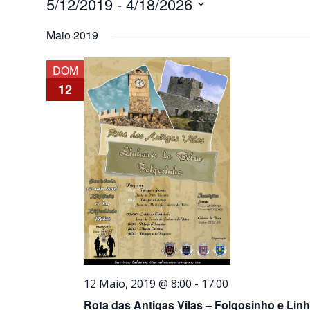
5/12/2019
 - 
4/18/2026
Selecione
Maio 2019
a
data.
DOM
12
12 Maio, 2019 @ 8:00
-
17:00
Rota das Antigas Vilas – Folgosinho e Linh