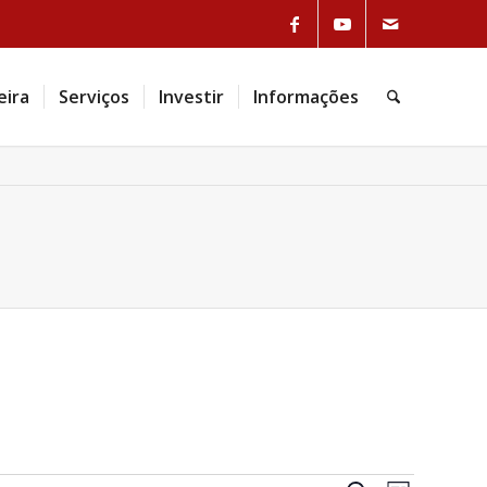
Link to Facebook
Link to Youtube
Link to Mail
eira
Serviços
Investir
Informações
Pesquisa