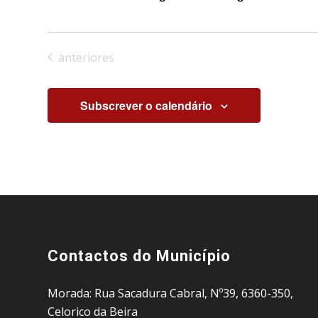
Eventos
anteriores
Subscrever o calendário
Contactos do Município
Morada: Rua Sacadura Cabral, Nº39, 6360-350,
Celorico da Beira