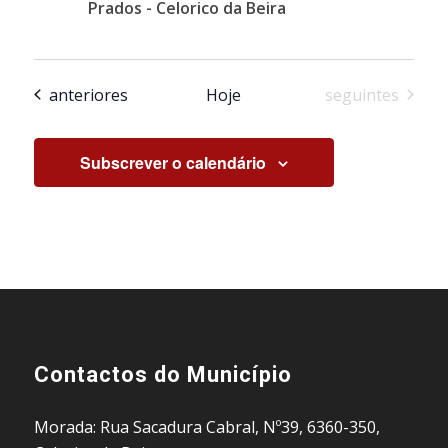
Prados - Celorico da Beira
Eventos
Eventos
anteriores
Hoje
seguintes
Subscrever o calendário
Contactos do Município
Morada: Rua Sacadura Cabral, Nº39, 6360-350,