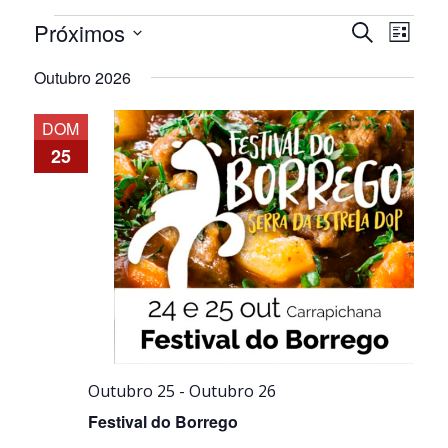
Eventos
Navegaçã
Nave
Próximos
Pesquisar
Lista
de
de
Selecione
visua
pesquisa
Outubro 2026
a
de
e
data.
Even
visualiza
DOM
de
25
Eventos
Outubro 25
-
Outubro 26
Festival do Borrego