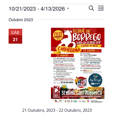
Eventos
Navegaçã
Nave
10/21/2023
 - 
4/13/2026
Pesquisar
Lista
de
de
Selecione
visua
pesquisa
Outubro 2023
a
de
e
data.
Even
visualiza
SÁB
de
21
Eventos
21 Outubro, 2023
-
22 Outubro, 2023