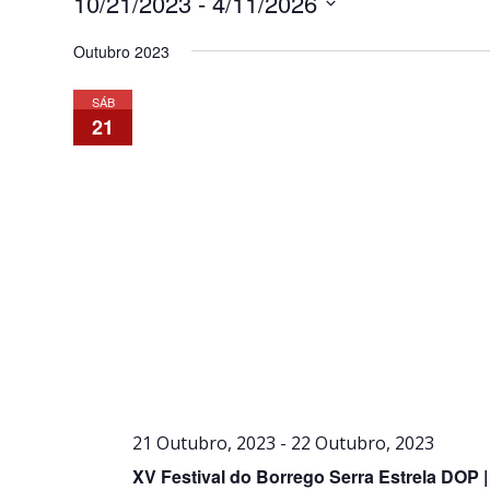
10/21/2023
 - 
4/11/2026
Selecione
Outubro 2023
a
data.
SÁB
21
21 Outubro, 2023
-
22 Outubro, 2023
XV Festival do Borrego Serra Estrela DOP 