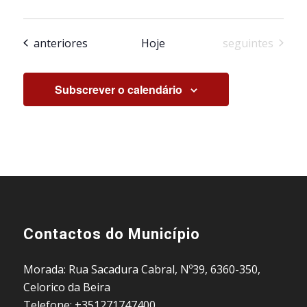
Eventos
Eventos
anteriores
Hoje
seguintes
Subscrever o calendário
Contactos do Município
Morada: Rua Sacadura Cabral, Nº39, 6360-350,
Celorico da Beira
Telefone: +351271747400