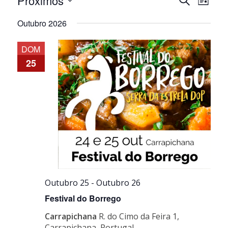
Próximos
Pesquisar
Lista
de
de
Selecione
pesquisa
visua
Outubro 2026
a
e
de
data.
visualiza
Even
DOM
de
25
Eventos
Outubro 25
-
Outubro 26
Festival do Borrego
Carrapichana
R. do Cimo da Feira 1,
Carrapichana, Portugal